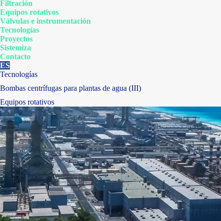
Filtración
Equipos rotativos
Válvulas e instrumentación
Tecnologías
Proyectos
Sistemiza
Contacto
ES
Tecnologías
Bombas centrífugas para plantas de agua (III)
Equipos rotativos